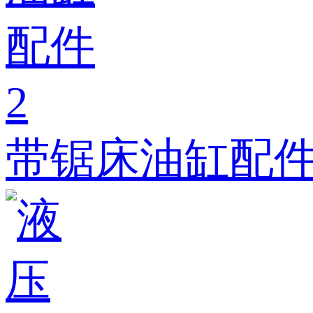
带锯床油缸配件