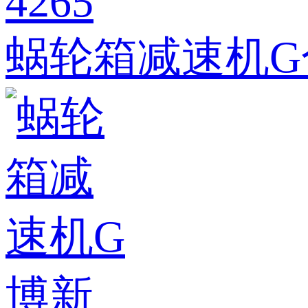
蜗轮箱减速机G合