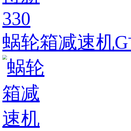
蜗轮箱减速机G博