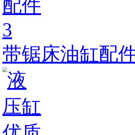
带锯床油缸配件