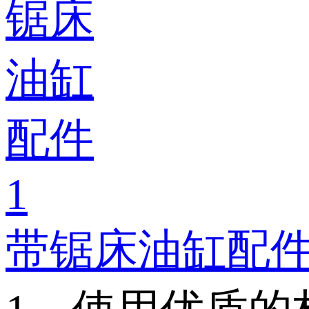
带锯床油缸配件